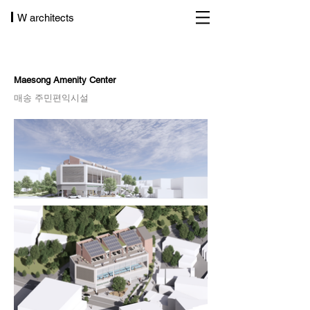
W architects
Maesong Amenity Center
매송 주민편익시설